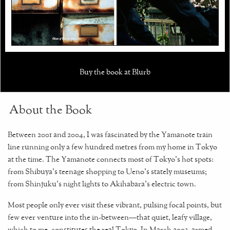
Buy the book at Blurb
About the Book
Between 2001 and 2004, I was fascinated by the Yamanote train
line running only a few hundred metres from my home in Tokyo
at the time. The Yamanote connects most of Tokyo’s hot spots:
from Shibuya’s teenage shopping to Ueno’s stately museums;
from Shinjuku’s night lights to Akihabara’s electric town.
Most people only ever visit these vibrant, pulsing focal points, but
few ever venture into the in-between—that quiet, leafy village,
which to me, constitutes the real Tokyo. In March 2003, armed