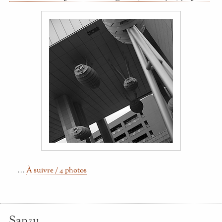
…
À suivre / 4 photos
Sanzu