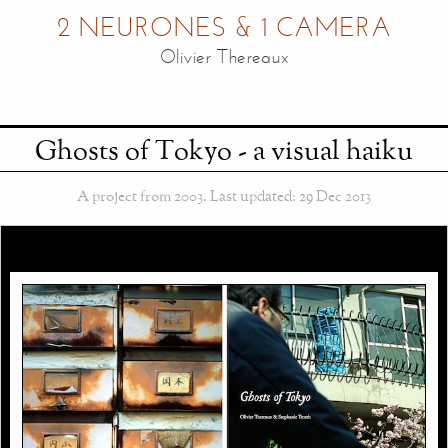
2 NEURONES & 1 CAMERA
Olivier Thereaux
Ghosts of Tokyo - a visual haiku
A project from
2003
. Last updated:
29 Dec 2013