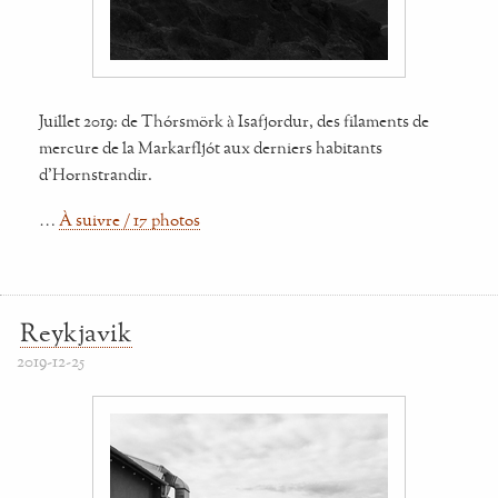
Juillet 2019: de Thórsmörk à Isafjordur, des filaments de
mercure de la Markarfljót aux derniers habitants
d'Hornstrandir.
…
À suivre / 17 photos
Reykjavik
2019-12-25