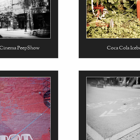
 Cinema PeepShow
Coca Cola Iceb