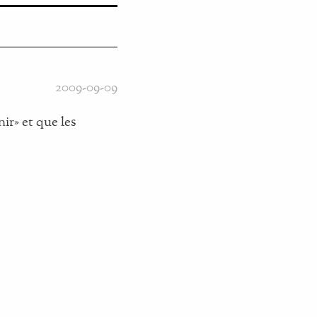
2009-09-09
nir» et que les