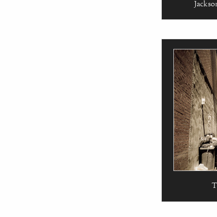
Jackso
T