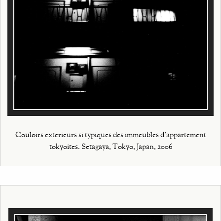
Couloirs exterieurs si typiques des immeubles d'appartement
tokyoites. Setagaya, Tokyo, Japan, 2006