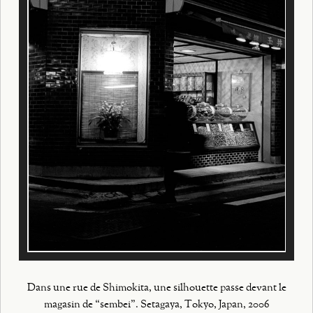
Dans une rue de Shimokita, une silhouette passe devant le
magasin de “sembei”. Setagaya, Tokyo, Japan, 2006