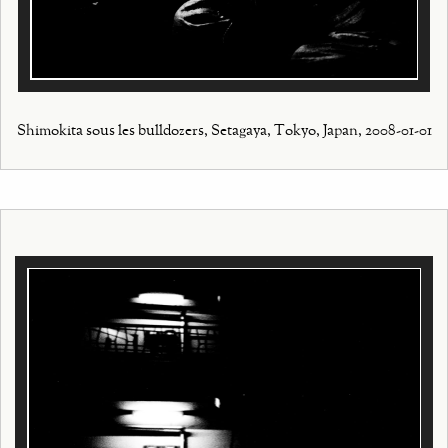
Shimokita sous les bulldozers, Setagaya, Tokyo, Japan, 2008-01-01