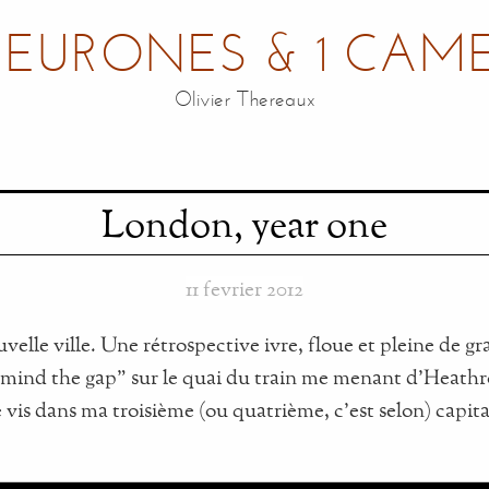
NEURONES & 1 CAM
Olivier Thereaux
London, year one
11 fevrier 2012
elle ville. Une rétrospective ivre, floue et pleine de g
“mind the gap” sur le quai du train me menant d'Heathro
e vis dans ma troisième (ou quatrième, c'est selon) capit