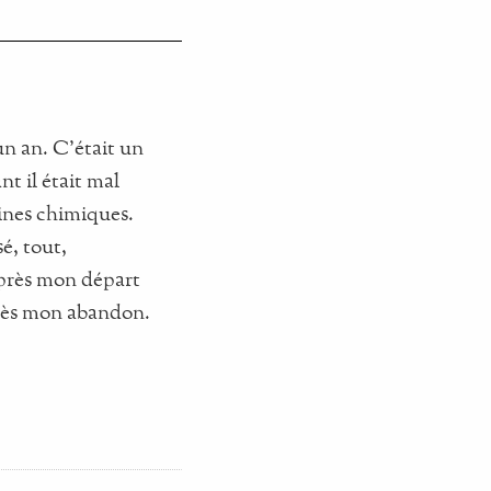
un an. C'était un
nt il était mal
sines chimiques.
é, tout,
près mon départ
près mon abandon.