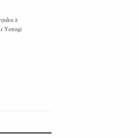
njuku à
ar Yoyogi