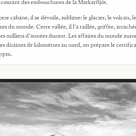
 courant des embouchures de la Markarfljót.
re cabane, il se dévoile, sublime: le glacier, le volcan, l
res du monde. Cette vallée, il l’a taillée, griffée, arrachée 
 des milliers d’années durant. Les affaires du monde auro
s dizaines de kilomètres au nord, on prépare le certific
5 ppm.