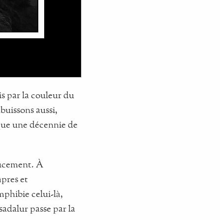
s par la couleur du
buissons aussi,
esque une décennie de
doucement. À
âpres et
mphibie celui-là,
sadalur passe par la