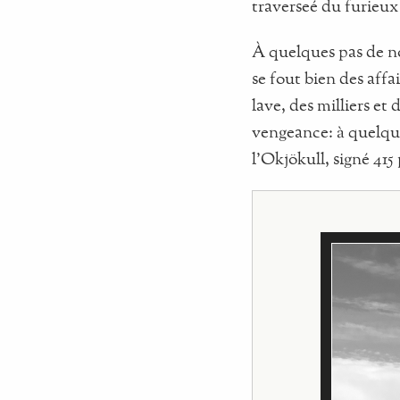
traverseé du furieux
À quelques pas de not
se fout bien des affai
lave, des milliers et
vengeance: à quelque
l’Okjökull, signé 41