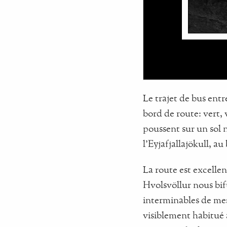
Le trajet de bus ent
bord de route: vert, 
poussent sur un sol n
l’Eyjafjallajökull, a
La route est excelle
Hvolsvöllur nous bif
interminables de mes
visiblement habitué 