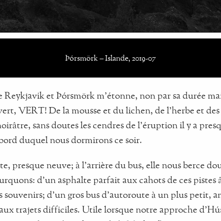
Þórsmörk – Islande, 2019-07
re Reykjavik et Þórsmörk m’étonne, non par sa durée mai
vert, VERT! De la mousse et du lichen, de l’herbe et des 
oirâtre, sans doutes les cendres de l’éruption il y a pr
u bord duquel nous dormirons ce soir.
nte, presque neuve; à l’arrière du bus, elle nous berce 
urquons: d’un asphalte parfait aux cahots de ces pistes 
 souvenirs; d’un gros bus d’autoroute à un plus petit, a
aux trajets difficiles. Utile lorsque notre approche d’Hú