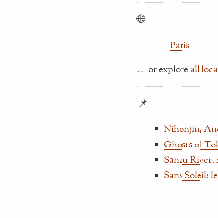
🌐
Paris
… or explore
all loc
📌
Nihonjin, An
Ghosts of To
Sanzu River, 
Sans Soleil: 