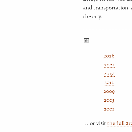
and transportation, 
the city.
📅
2026
2021
2017
2013
2009
2005
2001
… or visit
the full a