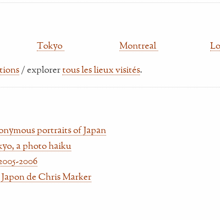
Tokyo
Montreal
L
ations
/ explorer
tous les lieux visités
.
onymous portraits of Japan
kyo, a photo haiku
2005-2006
le Japon de Chris Marker