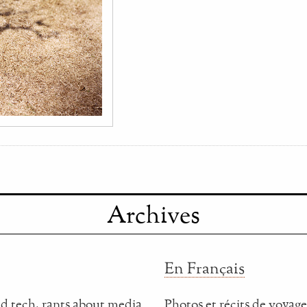
Archives
En Français
d tech, rants about media
Photos et récits de voyage,