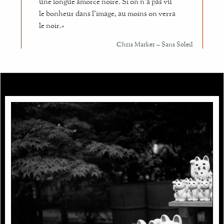
une longue amorce noire. Si on n’a pas vu
le bonheur dans l’image, au moins on verra
le noir.»