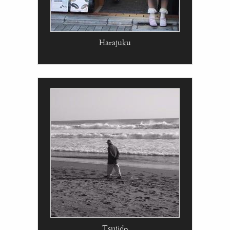
Harajuku
Tsujido